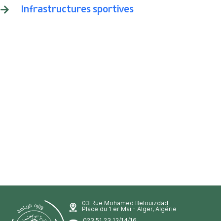
Infrastructures sportives
03 Rue Mohamed Belouizdad
Place du 1 er Mai - Alger, Algérie
023 51 23 12/14/16