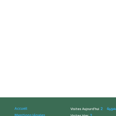
عربية
Accueil
2
Visites Aujourd'hui
Mentions légales
2
Visites Hier