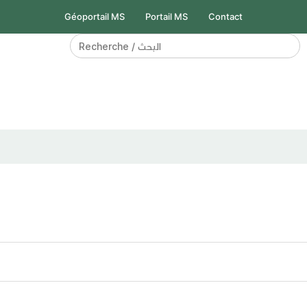
Géoportail MS
Portail MS
Contact
Search
for: