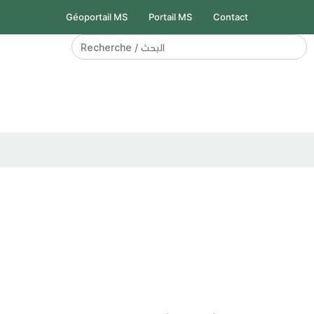
Géoportail MS
Portail MS
Contact
Search
for: