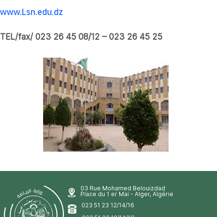
www.Lsn.edu.dz
TEL/fax/ 023 26 45 08/12 – 023 26 45 25
03 Rue Mohamed Belouizdad
Place du 1 er Mai - Alger, Algérie
023 51 23 12/14/16