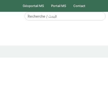
Géoportail MS
Portail MS
Contact
Search
for: