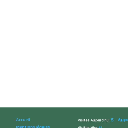
عربية
Accueil
5
Visites Aujourd'hui
Mentions légales
6
Visites Hier