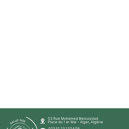
03 Rue Mohamed Belouizdad
Place du 1 er Mai - Alger, Algérie
023 51 23 12/14/16