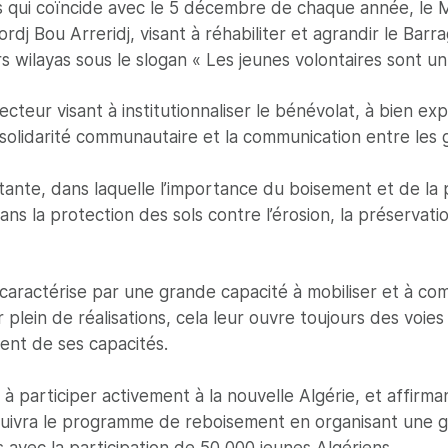
es qui coïncide avec le 5 décembre de chaque année, le 
j Bou Arreridj, visant à réhabiliter et agrandir le Barr
rs wilayas sous le slogan « Les jeunes volontaires sont 
secteur visant à institutionnaliser le bénévolat, à bien expl
 la solidarité communautaire et la communication entre les
te, dans laquelle l’importance du boisement et de la p
ans la protection des sols contre l’érosion, la préservat
 caractérise par une grande capacité à mobiliser et à co
r plein de réalisations, cela leur ouvre toujours des voi
ment de ses capacités.
à participer activement à la nouvelle Algérie, et affirma
suivra le programme de reboisement en organisant une gra
s avec la participation de 50 000 jeunes Algériens.