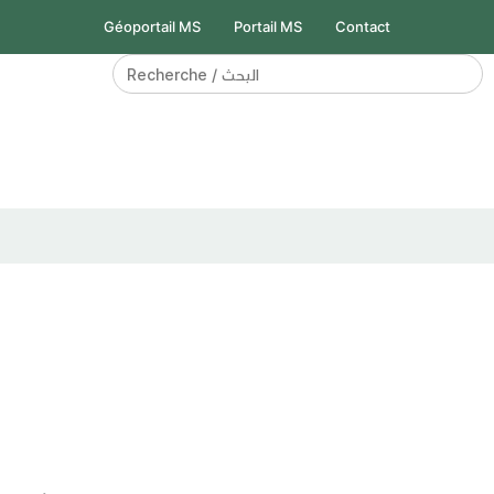
Géoportail MS
Portail MS
Contact
Search
for: