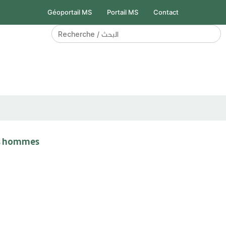
Géoportail MS
Portail MS
Contact
Search
for:
des hommes