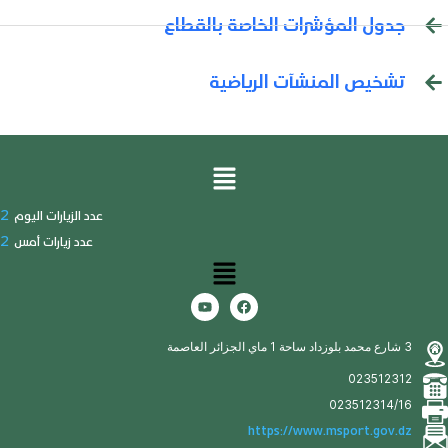
جدول المؤشرات الخاصة بالقطاع
تشخيص المنشآت الرياضية
2
عدد الزيارات اليوم
2
عدد زيارات أمس
3 شارع محمد بلوزداد ساحة 1 ماي الجزائر العاصمة
023512312
023512314/16
https://www.msport.gov.dz