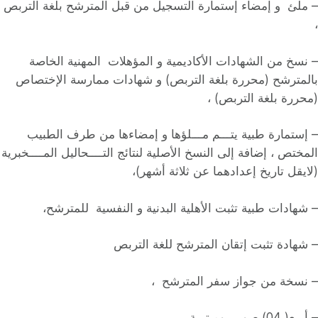
– ملئ و إمضاء إستمارة التسجيل من قبل المترشح بلغة التربص
،
– نسخ من الشهادات الأكاديمية و المؤهلات المهنية الخاصة
بالمترشح (محررة بلغة التربص) و شهادات ممارسة الإختصاص
(محررة بلغة التربص) ،
– إستمارة طبية يتـــم مـــلؤها و إمضاءها من طرف الطبيب
المختص ، إضافة إلى النسخ الأصلية لنتائج التــــحاليل المــــخبرية
(لايقل تاريخ إعدادهما عن ثلاثة أشهر)،
– شهادات طبية تثبت الأهلية البدنية و النفسية للمترشح،
– شهادة تثبت إتقان المترشح للغة التربص
– نسخة من جواز سفر المترشح ،
– أربع( 04) صور بيوميترية .