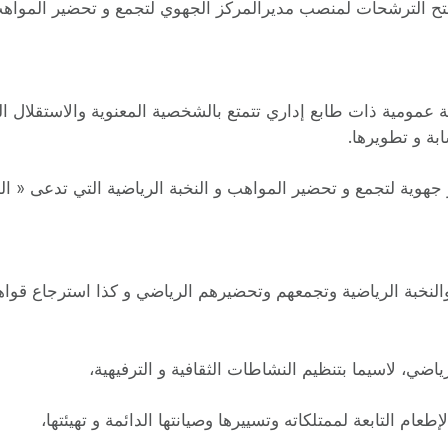
تح الترشحات لمنصب مديرالمركز الجهوي لتجمع و تحضير المواهب و
 عمومية ذات طابع إداري تتمتع بالشخصية المعنوية والاستقلال ا
بة و تطويرها.
هوية لتجمع و تحضير المواهب و النخبة الرياضية التي تدعى « الم
لنخبة الرياضية وتجمعهم وتحضيرهم الرياضي و كذا استرجاع قوا
ي، لاسيما بتنظيم النشاطات الثقافية و الترفيهية،
عام التابعة لممتلكاته وتسييرها وصيانتها الدائمة و تهيئتها،