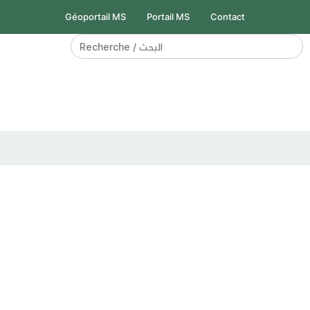
Géoportail MS
Portail MS
Contact
Search
for: