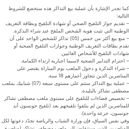
كما تجدر الإشارة بأن عملية بيع التذاكر هذه ستخضع للشروط
التالية:
– تقديم جواز التلقيح الصحي أو شهادة التلقيح وبطاقة التعريف
الوطنية التي تثبت هوية الشخص الملقح عند شراء التذكرة.
– منع بيع أكثر من خمس (05) تذاكر للشخص الواحد على أن
تقدم بطاقات التعريف الوطنية وجوازات التلقيح الصحية أو
شهادات التلقيح للأشخاص الغائبين.
– احترام التدابير الصحية لاسيما اجبارية ارتداء الكمامة.
– شراء التذكرة و دخول الملعب يوم المباراة يقتصر على
المناصرين الذين تتجاوز أعمارهم 18 سنة.
– عملية بيع التذاكر ستتم على مستوى سبعة (07) شبابيك بملعب
مصطفى تشاكر بالبليدة.
– تخصيص فضاءات للتلقيح على مستوى ملعب مصطفى تشاكر
للمناصرين الذين لم يتلقوا تلقيحهم بعد (تلقيح جونسون أند
جونسون، جرعة واحدة).
وفي نفس السياق، فإن وزارة الشباب والرياضة تجدّد دعوتها لكل
المناصرين الذين سيتنقلون إلى ملعب مصطفى تشاكر لمناصرة