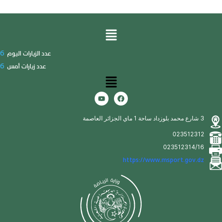
6
عدد الزيارات اليوم
6
عدد زيارات أمس
3 شارع محمد بلوزداد ساحة 1 ماي الجزائر العاصمة
023512312
023512314/16
https://www.msport.gov.dz