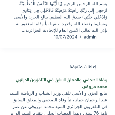
بسم الله الرحمن الرحيم (يَا أَيَّتُهَا النَّفْسُ الْمُطْمَئِنَّةُ
ارْجِعِي إِلَى رَبِّكِ رَاضِيَةً مَرْضِيَّةً فَادْخُلِي فِي عِبَادِي
وَادْخُلِي جَنَّتِي) صدق الله العظيم. ببالغ الحزن والأسى
وتسليما بقضاء الله وقدره، تلقينا نبأ وفاة المغفور له
بإذن الله تعالى الأمين العام للإتحادية الجزائرية…
admin
10/07/2024
إعلانات متفرقة
وفاة الصحفي والمعلق السابق في التلفزيون الجزائري
محمد مرزوقي
ببالغ الحزن و الأسى تلقى وزير الشباب و الرياضة السيد
عبد الرحمان حماد ، نبأ وفاة الصحفي والمعلق السابق
في التلفزيون الجزائري السيد محمد مرزوقي عن عمر
ناهز 76 سنة . وبهذا المصاب الجلل، يتقدم السيد الوزير