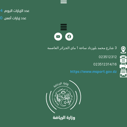
4
عدد الزيارات اليوم
0
عدد زيارات أمس
3 شارع محمد بلوزداد ساحة 1 ماي الجزائر العاصمة
023512312
023512314/16
https://www.msport.gov.dz