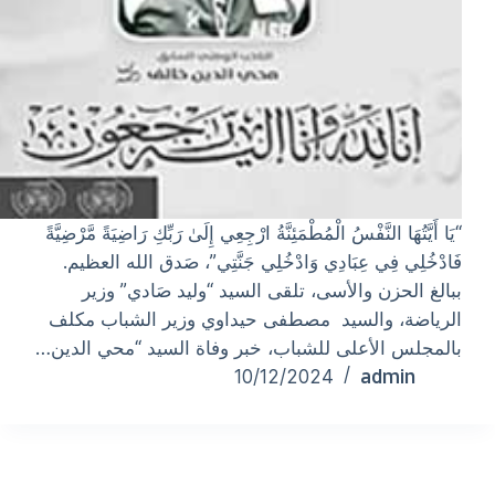
“يَا أَيَّتُهَا النَّفْسُ الْمُطْمَئِنَّةُ ارْجِعِي إِلَىٰ رَبِّكِ رَاضِيَةً مَّرْضِيَّةً
فَادْخُلِي فِي عِبَادِي وَادْخُلِي جَنَّتِي”، صَدق الله العظيم.
ببالغ الحزن والأسى، تلقى السيد “وليد صَادي” وزير
الرياضة، والسيد مصطفى حيداوي وزير الشباب مكلف
بالمجلس الأعلى للشباب، خبر وفاة السيد “محي الدين…
admin
10/12/2024