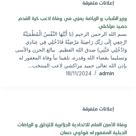
إعلانات متفرقة
وزير الشباب و الرياضة يعزي في وفاة لاعب كرة القدم
حميد مراكشي
بسم الله الرحمن الرحيم (يَا أَيَّتُهَا النَّفْسُ الْمُطْمَئِنَّةُ
ارْجِعِي إِلَى رَبِّكِ رَاضِيَةً مَرْضِيَّةً فَادْخُلِي فِي عِبَادِي
وَادْخُلِي جَنَّتِي) صدق الله العظيم. ببالغ الحزن والأسى
وتسليما بقضاء الله وقدره، تلقينا نبأ وفاة المغفور له
بإذن الله تعالى حميد مراكشي لاعب المنتخب…
admin
18/11/2024
إعلانات متفرقة
وفاة الأمين العام للاتحادية الجزائرية للتزحلق و الرياضات
الجبلية المغفور له قواوي حسان