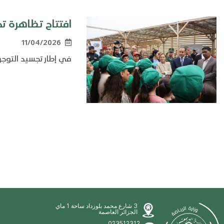
افتتاح تظاهرة ت
11/04/2026
في إطار تجسيد التوجها
3 شارع محمد بلوزداد ساحة 1 ماي
الجزائر العاصمة
023512312