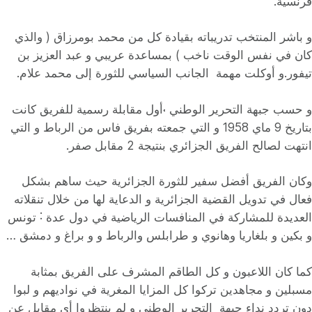
فرنسية.
و باشر المنتخب تدريباته بقيادة كل من محمد بومرزاق ( والذي
كان في نفس الوقت ناخب ) بمساعدة عريبي و عبد العزيز بن
تيفور.و أوكلت مهمة الجانب السياسي للثورة إلى محمد علام.
و حسب جبهة التحرير الوطني ˓أول مقابلة رسمية للفريق كانت
بتاريخ 9 ماي 1958 و التي جمعته بفريق فاس من الرباط و التي
انتهت لصالح الفريق الجزائري بنتيجة 2 مقابل صفر.
وكان الفريق أفضل سفير للثورة الجزائرية حيث ساهم بشكل
فعال في تدويل القضية الجزائرية و الدعاية لها من خلال تنقلاته
العديدة للمشاركة في المنافسات الرياضية في دول عدة ˸ تونس
و بكين و بلغاريا وهانوي و طرابلس والرباط و و براغ و دمشق …
كما كان اللاعبون و كل الطاقم المشرف على الفريق بمثابة
مسبلين و مجاهدين تركوا كل المزايا المغرية في نواديهم و لبوا
دون تردد نداء جبهة التحرير الوطني و لم ينتظروا أي مقابل عن