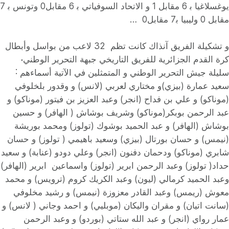
يوغسلاغيا ﺑ 6 مقابل 1 و الاتحاد السوفياتي ﺑ 6 مقابل0 وتونس ﺑ 7
مقابل 0 وليبيا ﺑ7 مقابل0 …
و تشكيلة الفريق آنذاك كانت تظم 32 لاعب من بواسل وأبطال
كرة القدم الجزائرية للفريق التاريخي جبهة التحرير الوطني˓
سليلة جيش التحرير الوطني و المتمثلين في الآتية أسماءهم ˸
سعيد عمارة (بيزي)و مختاري لعربي (لانس) و وقدور بلخلوفي
(موناكو) و علي بن فداح (انجر) وعبد العزيز بن فيتور (موناكو) و
عبد الرحمن بوبكر(موناكو) وشريف بوشاش ( الهافر) و حسين
بوشاش (الهافر) و عبد الحميد بوشوك (تولوز) ومحمد بوريشة
(نيمس) و حسان بورتال (بيزي) وسعيد باهيمي ( تولوز) و حسان
شابري (موناكو) ودحمان دفنون (انجر) وعلي دودو (عنابة) و سعيد
حداد( تولوز) وعبد الرحمن ابرير (تولوز) واسماعين ابرير (الهافر)
وعبد الحميد كرمالي (ليون) وعبد الكريك كروم (ترويس) و محمد
معوش (ريمس) وعبد القادر معزوزة (نيمس) و رشيد مخلوفي
(سانت اتيان) و مقران واليكان (موبليي) و احمد وجاني ( لانس) و
عمار رواي (انجر) و عبد الله ستاتي (بوردو) و وعبد الرحمن