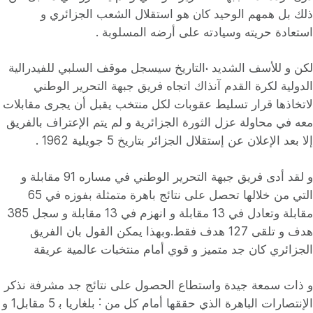
ذلك بل همهم الوحيد كان هو استقلال الشعب الجزائري و
استعادة حريته وسيادته على أرضه المسلوبة .
لكن و للأسف الشديد ˓التاريخ سيسجل موقف السلبي للفيدرالية
الدولية لكرة القدم آنذاك اتجاه فريق جبهة التحرير الوطني
لاتخاذها قرار تسليط عقوبات لكل منتخب يقبل أن يجرى مقابلات
معه في محاولة عزل الثورة الجزائرية و لم يتم اﻹعتراف بالفريق
ﺇلا بعد الإعلان عن ﺇستقلال الجزائر بتاريخ 5 جويلية 1962 .
و لقد أدى فريق جبهة التحرير الوطني في مساره 91 مقابلة و
التي من خلالها تحصل على نتائج باهرة متمثلة بفوزه في 65
مقابلة وتعادل في 13 مقابلة و انهزم في 13 مقابلة و سجل 385
هدف و تلقى 127 هدف فقط.وبهذا يمكن القول بان الفريق
الجزائري كان جد متميز و قوي أمام منتخبات عالمية عريقة
و ذات سمعة جيدة واستطاع الحصول على نتائج جد مشرفة نذكر
اﻹنتصارات الباهرة الذي حققها أمام كل من ˸ بلغاريا ﺑ 5 مقابل1 و