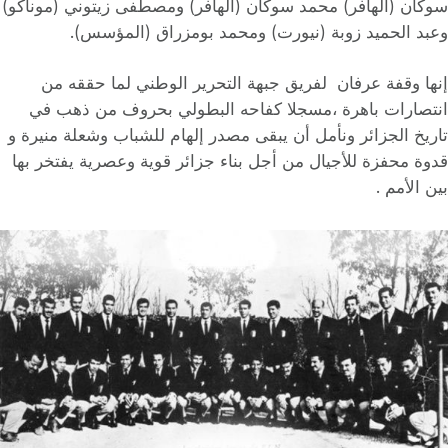
سوكان (الهافر) محمد سوكان (الهافر) ومصطفى زيتوني (موناكو)
وعبد الحميد زوبة (نيورت) ومحمد بومزراق (المؤسس).
إنها وقفة عرفان لفريق جبهة التحرير الوطني لما حققه من
انتصارات باهرة ،مسجلا كفاحه البطولي بحروف من ذهب في
تاريخ الجزائر ونأمل أن يبقى مصدر ﺇلهام للشباب وشعلة منيرة و
قدوة محفزة للأجيال من ﺃجل بناء جزائر قوية وعصرية يفتخر بها
بين الأمم .