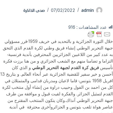
admin
صدى الذاكرة
07/02/2022
عدد المشاهدات :
916
خلال الثورة الجزائرية و بالتحديد في خريف 1959˓قرر مسؤولي
جبهة التحرير الوطني إنشاء فريق وطني لكرة القدم الذي التحق
به عدد كبير من اللاعبين الجزائريين المحترفين بأندية فرنسية˓
التزاما و تضامنا منهم مع الشعب الجزائري و من هنا برزت فكرة
تأسيس
فريق كرة القدم لجبهة التحرير الوطني
و الذي كان
أحسن و خير سفير للقضية الجزائرية عبر أنحاء العالم. و بتاريخ 13
افريل 1958 بتونس˓ قاما لاعبان ومدربان قدامى والمتمثلان في
كل من احمد بن الفول وحبيب دراوة من إنشاء أول منتخب لكرة
القدم لتمثيل الجزائر. والفكرة لقيت قبول و موافقة من طرف
جبهة التحرير الوطني آنذاك.وكان يتكون المنتخب المقترح من
عناصر هواة تلعب بتونس و الجزائروﺃخرى محترفة في أندية