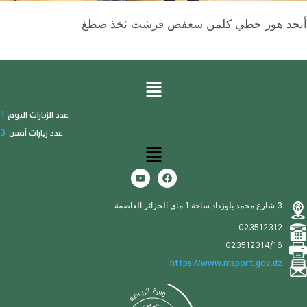
أبجد هوز حطي كلمن سعفص قرشت ثخذ ضظغ
1
عدد الزيارات اليوم
3
عدد زيارات أمس
3 شارع محمد بلوزداد ساحة 1 ماي الجزائر العاصمة
023512312
023512314/16
https://www.msport.gov.dz