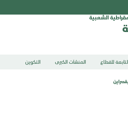
يمقراطية الشعبية
ة
تابعة للقطاع
المنشآت الكبرى
التكوين
قصراين