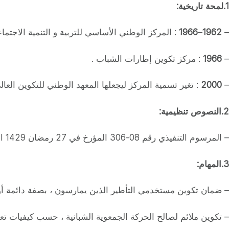
1.لمحة
تاريخية:
–
1962
–
1966
: المركز الوطني الأساسي للتربية و التنمية الاجتماع
–
1966
: مركز تكوين إطارات الشباب .
–
2000
: تغير تسمية المركز ليجعلها المعهد الوطني للتكوين ال
2.النصوص تنظيمية:
– المرسوم التنفيذي رقم 08-306 المؤرخ في 27 رمضان 1429 الموافق 27 سبتمبر 2008 ، المتضمن بالمعهد الوطني للتكوين العالي لإطارات الشباب ” مدني سواحي” في تقصراين.
3.المهام:
– ضمان تكوين مستخدمي التأطير الذين يمارسون ، بصفة دائمة أو ح
– تكوين ملائم لصالح الحركة الجمعوية الشبانية ، حسب كيفيات تعا