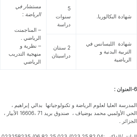
مستشار في
5
الرياضة
:
شهادة البكالوريا.
سنوات
دراسة
– المناجمنت
الرياضي .
شهادة الليسانس في
– نظرية و
2 سنتان
التربية البدنية و
منهجية التدريب
دراسيتان
الرياضية
الرياضي
6-العنوان :
المدرسة العليا لعلوم الرياضة و تكنولوجياتها بدالي إبراهيم ،
الحي الأولمبي محمد بوضياف ، صندوق بريد 71 ،16606 الأبيار ،
الجزائر .
الهاتف/الفاكس:023.25.82.04/ 023 25 82 06/ 023258235